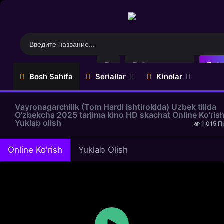
Регистрация
Во
Bosh Sahifa
Seriallar
Kinolar
Multfilmlar
Top
Закладки
Vayronagarchilik (Tom Hardi ishtirokida) Uzbek tilida
O'zbekcha 2025 tarjima kino HD skachat Online Ko'ris
Yuklab olish
Serial
Uzbek
1 015 П
(Uzbek
Kinolar
tilida)
Tarjima
Online Ko'rish
Yuklab Olish
Uzbek
Kinolar
Seriallar
Ujes
Turk
Kinolar
Seriallar