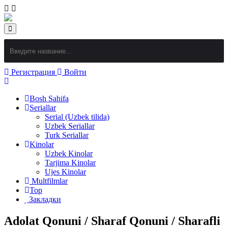
Регистрация
Войти
Bosh Sahifa
Seriallar
Serial (Uzbek tilida)
Uzbek Seriallar
Turk Seriallar
Kinolar
Uzbek Kinolar
Tarjima Kinolar
Ujes Kinolar
Multfilmlar
Top
Закладки
Adolat Qonuni / Sharaf Qonuni / Sharafli