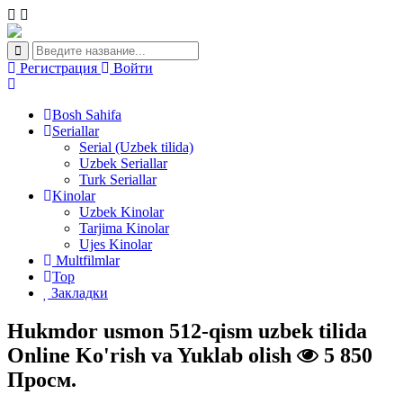
Регистрация
Войти
Bosh Sahifa
Seriallar
Serial (Uzbek tilida)
Uzbek Seriallar
Turk Seriallar
Kinolar
Uzbek Kinolar
Tarjima Kinolar
Ujes Kinolar
Multfilmlar
Top
Закладки
Hukmdor usmon 512-qism uzbek tilida
Online Ko'rish va Yuklab olish
5 850
Просм.