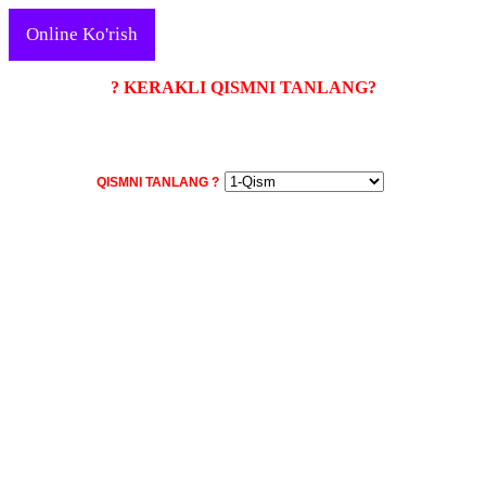
Online Ko'rish
? KERAKLI QISMNI TANLANG?
QISMNI TANLANG ?