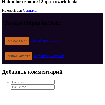
Hukmdor usmon 512-qism uzbek tilida
Kategoriyalar
Сериалы
Tavsiya etilgan
ko'rish:
Перейти в каталог
KINOLAR
3973
Перейти в каталог
SERIALLAR
1697
Добавить
комментарий