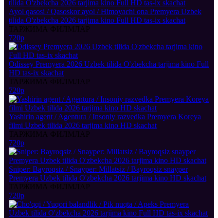
Ayol qasosi / Qasoskor ayol / Himoyachi ona Premyera Uzbek
tilida O'zbekcha 2026 tarjima kino Full HD tas-ix skachat
ТАРЖИМА ФИЛМЛАР
720p
Odissey Premyera 2026 Uzbek tilida O'zbekcha tarjima kino Full
HD tas-ix skachat
ТАРЖИМА ФИЛМЛАР
720p
Yashirin agent / Agentura / Insoniy razvedka Premyera Koreya
filmi Uzbek tilida 2026 tarjima kino HD skachat
ТАРЖИМА ФИЛМЛАР
720p
Sniper: Bayroqsiz / Snayper: Millatsiz / Bayroqsiz snayper
Premyera Uzbek tilida O'zbekcha 2026 tarjima kino HD skachat
ТАРЖИМА ФИЛМЛАР
720p