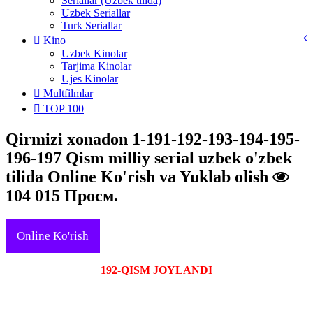
Seriallar (Uzbek tilida)
Uzbek Seriallar
Turk Seriallar
Kino
Uzbek Kinolar
Tarjima Kinolar
Ujes Kinolar
Multfilmlar
TOP 100
Qirmizi xonadon 1-191-192-193-194-195-
196-197 Qism milliy serial uzbek o'zbek
tilida Online Ko'rish va Yuklab olish
104 015 Просм.
Online Ko'rish
192-QISM JOYLANDI