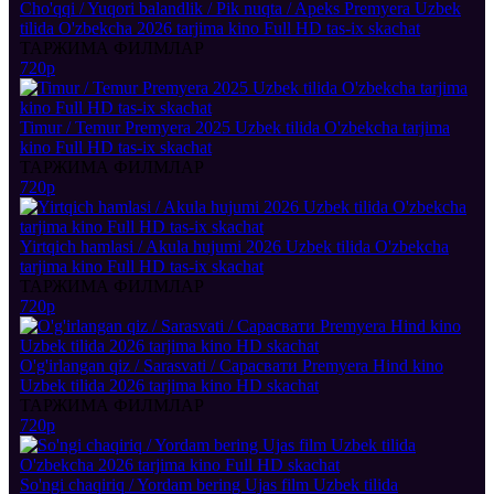
Cho'qqi / Yuqori balandlik / Pik nuqta / Apeks Premyera Uzbek
tilida O'zbekcha 2026 tarjima kino Full HD tas-ix skachat
ТАРЖИМА ФИЛМЛАР
720p
Timur / Temur Premyera 2025 Uzbek tilida O'zbekcha tarjima
kino Full HD tas-ix skachat
ТАРЖИМА ФИЛМЛАР
720p
Yirtqich hamlasi / Akula hujumi 2026 Uzbek tilida O'zbekcha
tarjima kino Full HD tas-ix skachat
ТАРЖИМА ФИЛМЛАР
720p
O'g'irlangan qiz / Sarasvati / Сарасвати Premyera Hind kino
Uzbek tilida 2026 tarjima kino HD skachat
ТАРЖИМА ФИЛМЛАР
720p
So'ngi chaqiriq / Yordam bering Ujas film Uzbek tilida