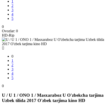
1
2
3
4
5
0
Ovozlar:
0
HD-Rip
0
1
2
3
4
5
0
U / U 1 / ONO 1 / Masxaraboz U O'zbekcha tarjima
Uzbek tilida 2017 O'zbek tarjima kino HD