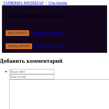
ТАРЖИМА ФИЛМЛАР
/
Ujas kinolar
Tavsiya etilgan
ko'rish:
Перейти в каталог
KINOLAR
3973
Перейти в каталог
SERIALLAR
1697
Добавить
комментарий