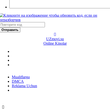
Отправить
UZ
movi.su
Online Kinolar
Mualiflarga
DMCA
Reklama Uchun