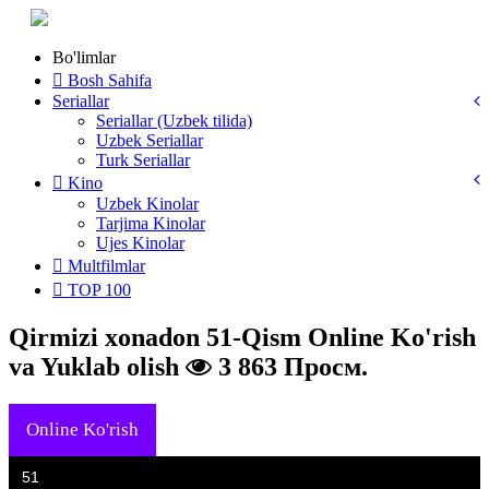
Bo'limlar
Bosh Sahifa
Seriallar
Seriallar (Uzbek tilida)
Uzbek Seriallar
Turk Seriallar
Kino
Uzbek Kinolar
Tarjima Kinolar
Ujes Kinolar
Multfilmlar
TOP 100
Qirmizi xonadon 51-Qism Online Ko'rish
va Yuklab olish
3 863 Просм.
Online Ko'rish