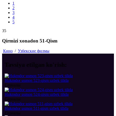
1
2
3
4
5
35
Qirmizi xonadon 51-Qism
Кино
/
Узбекские филмы
Tavsiya etilgan
ko'rish:
Hukmdor usmon 523-qism uzbek tilida
Сериалы
Hukmdor usmon 524-qism uzbek tilida
Сериалы
Hukmdor usmon 511-qism uzbek tilida
Сериалы